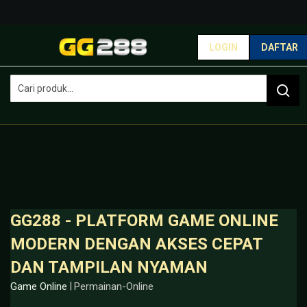
G
r
LOGIN
DAFTAR
a
Home
t
GG288 - Platform Game Online Modern Dengan Akses Cepat Dan
i
Tampilan Nyaman
s
O
n
g
k
i
r
s
e
-
GG288 - PLATFORM GAME ONLINE
I
MODERN DENGAN AKSES CEPAT
n
d
DAN TAMPILAN NYAMAN
o
n
|
Game Online
Permainan-Online
e
Skip